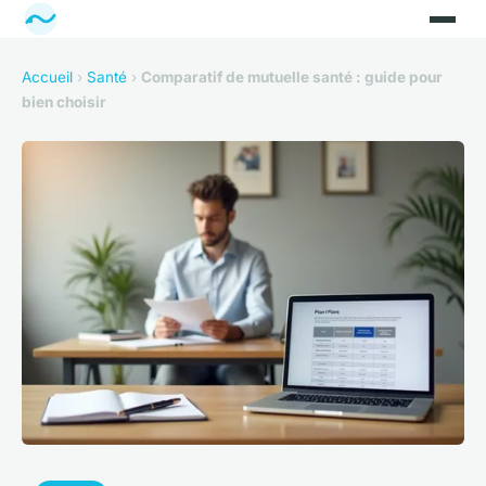
Accueil
›
Santé
›
Comparatif de mutuelle santé : guide pour
bien choisir