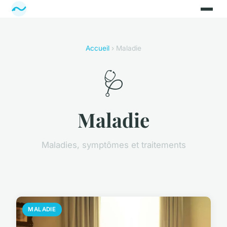
Accueil
› Maladie
🩺
Maladie
Maladies, symptômes et traitements
MALADIE