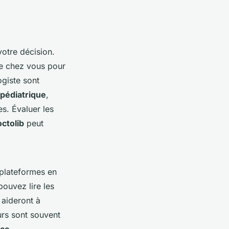
votre décision.
de chez vous pour
ogiste sont
pédiatrique
,
es. Évaluer les
ctolib
peut
 plateformes en
ouvez lire les
aideront à
urs sont souvent
nce
.