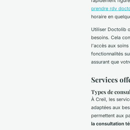
rapidement figure
prendre rdv doct
horaire en quelque
Utiliser Doctolib 
besoins. Cela con
l'accès aux soins
fonctionnalités s
assurant que votr
Services off
Types de consul
À Creil, les serv
adaptées aux beso
permettent aux pat
la consultation 