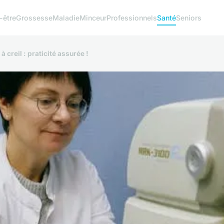
-être
Grossesse
Maladie
Minceur
Professionnels
Santé
Seniors
creil : praticité assurée !