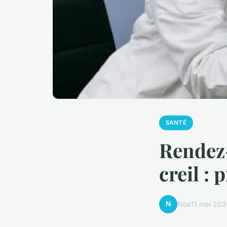
SANTÉ
Rendez-
creil : 
N
Noa
11 mai 202