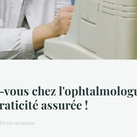
vous chez l'ophtalmolog
praticité assurée !
5
3 min de lecture