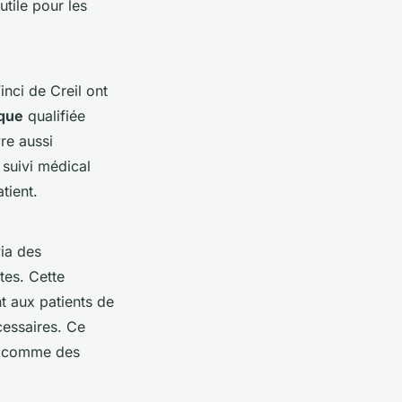
tile pour les
nci de Creil ont
ique
qualifiée
re aussi
 suivi médical
tient.
ia des
tes. Cette
t aux patients de
cessaires. Ce
e, comme des