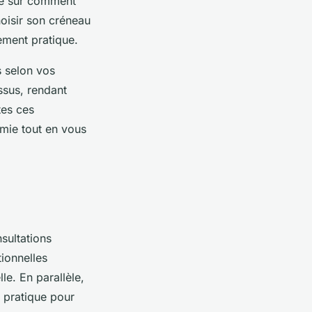
ire sur comment
hoisir son créneau
rement pratique.
s selon vos
ssus, rendant
tes ces
mie tout en vous
sultations
ionnelles
le. En parallèle,
 pratique pour