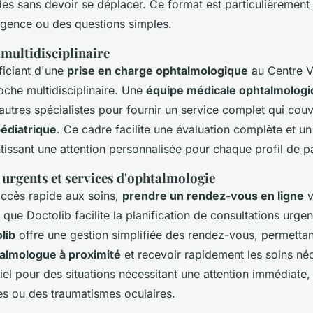
des sans devoir se déplacer. Ce format est particulièrement u
rgence ou des questions simples.
 multidisciplinaire
ficiant d'une
prise en charge ophtalmologique
au Centre Vi
che multidisciplinaire. Une
équipe médicale ophtalmolog
autres spécialistes pour fournir un service complet qui couv
édiatrique
. Ce cadre facilite une évaluation complète et un
issant une attention personnalisée pour chaque profil de pa
 urgents et services d'ophtalmologie
accès rapide aux soins,
prendre un rendez-vous en ligne
v
 que Doctolib facilite la planification de consultations urgen
lib
offre une gestion simplifiée des rendez-vous, permettan
almologue à proximité
et recevoir rapidement les soins né
tiel pour des situations nécessitant une attention immédiat
s ou des traumatismes oculaires.