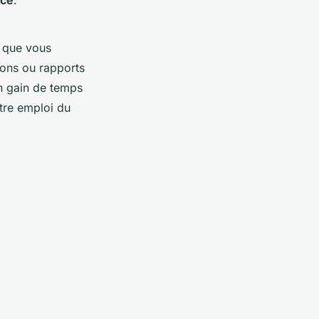
s que vous
ions ou rapports
n gain de temps
otre emploi du