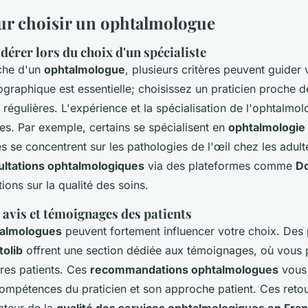
ur choisir un ophtalmologue
dérer lors du choix d'un spécialiste
rche d'un
ophtalmologue
, plusieurs critères peuvent guider 
éographique est essentielle; choisissez un praticien proche 
tes régulières. L'expérience et la spécialisation de l'ophtalmol
es. Par exemple, certains se spécialisent en
ophtalmologie 
s se concentrent sur les pathologies de l'œil chez les adult
ultations ophtalmologiques
via des plateformes comme
Do
tions sur la qualité des soins.
avis et témoignages des patients
talmologues
peuvent fortement influencer votre choix. Des
tolib
offrent une section dédiée aux témoignages, où vous p
res patients. Ces
recommandations ophtalmologues
vous 
mpétences du praticien et son approche patient. Ces reto
cateur de la
qualité des services ophtalmologiques en Fra