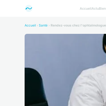
Accueil
Actu
Bien
Accueil
›
Santé
›
Rendez-vous chez l'ophtalmologue à 