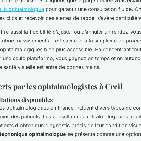
 en tête de liste. Soulignons que la page dédiée vous écla
olib ophtalmologue
pour garantir une consultation fluide. C
s clics et recevoir des alertes de rappel s’avère particuliè
offre aussi la flexibilité d’ajuster ou d’annuler un rendez-vou
tribue massivement à l'efficacité et à la simplicité du proce
 ophtalmologiques bien plus accessible. En concentrant tou
ur une seule plateforme, vous gagnez en temps et en autono
e santé visuelle est entre de bonnes mains.
erts par les ophtalmologistes à Creil
tations disponibles
ices ophtalmologiques en France incluent divers types de con
ins des patients. Les consultations ophtalmologiques tradit
ients d'obtenir un diagnostic précis de leur condition visuel
téléphonique ophtalmologue
se présente comme une option