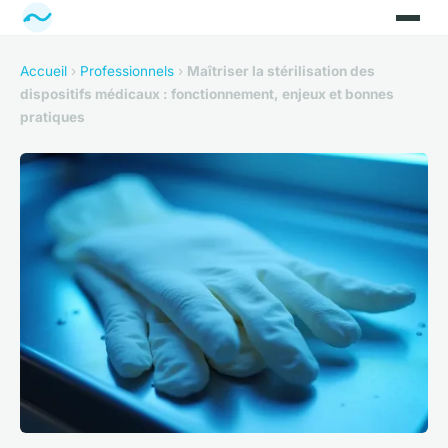
Accueil
›
Professionnels
›
Maîtriser la stérilisation des
dispositifs médicaux : fonctionnement, enjeux et bonnes
pratiques